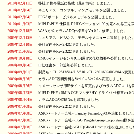
2010年02月11日
弊社IP 携帯電話に搭載（最新情報）しました。
2010年02月04日
キュリアス・コンサルティングモデルを公開しました。
2010年02月04日
FPGAボード・ビジネスモデルを公開しました。
2010年01月03日
MIPI D-PHY 仕様書 DPHYバージョン1.00 対応への修
2009年12月18日
W-SA方式 カラムADC仕様書をVer.0.2に修正しました。
2009年12月15日
キュリアス・ビジネス・モデルをメニューに追加しました
2009年12月10日
会社案内をRev.2.42に更新しました。
2009年11月06日
会社案内をRev.2.32に更新しました。
2009年10月18日
CMOSイメージセンサ(CIS)用IPの仕様概要を公開しました
2009年09月04日
IP仕様書を一部追加公開しました。
2009年09月01日
製品名：CL12513/514/515/516→CL12601/602/603/604
2009年08月26日
カラムADC説明資料をVer1.0→Ver.2.0へ変更しました。
2009年08月26日
イメージセンサ用IPサイトを変更およびカラムADCロゴを
2009年08月25日
MIPI D-PHY / SMIA CCP マルチPHY ドライバ 仕様書ver
2009年08月04日
カラムADCの特願No.を追加しました。
2009年07月08日
会社案内をRev.2.21に更新しました。
2009年07月08日
ASICパートナー会社へFaraday Technology様を追加しました
2009年07月08日
ASICパートナー会社へPGC(Progate Group Corporation
2009年07月08日
ASICパートナー会社へGUC(Global Unichip)様を追加しま