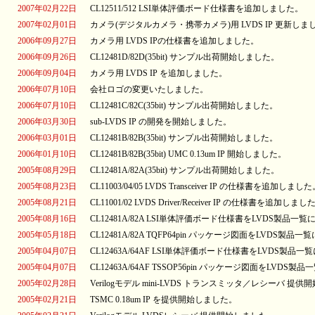
2007年02月22日
CL12511/512 LSI単体評価ボード仕様書を追加しました。
2007年02月01日
カメラ(デジタルカメラ・携帯カメラ)用 LVDS IP 更新しま
2006年09月27日
カメラ用 LVDS IPの仕様書を追加しました。
2006年09月26日
CL12481D/82D(35bit) サンプル出荷開始しました。
2006年09月04日
カメラ用 LVDS IP を追加しました。
2006年07月10日
会社ロゴの変更いたしました。
2006年07月10日
CL12481C/82C(35bit) サンプル出荷開始しました。
2006年03月30日
sub-LVDS IP の開発を開始しました。
2006年03月01日
CL12481B/82B(35bit) サンプル出荷開始しました。
2006年01月10日
CL12481B/82B(35bit) UMC 0.13um IP 開始しました。
2005年08月29日
CL12481A/82A(35bit) サンプル出荷開始しました。
2005年08月23日
CL11003/04/05 LVDS Transceiver IP の仕様書を追加しまし
2005年08月21日
CL11001/02 LVDS Driver/Receiver IP の仕様書を追加しまし
2005年08月16日
CL12481A/82A LSI単体評価ボード仕様書をLVDS製品
2005年05月18日
CL12481A/82A TQFP64pin パッケージ図面をLVDS製
2005年04月07日
CL12463A/64AF LSI単体評価ボード仕様書をLVDS製品
2005年04月07日
CL12463A/64AF TSSOP56pin パッケージ図面をLVD
2005年02月28日
Verilogモデル mini-LVDS トランスミッタ／レシーバ 提
2005年02月21日
TSMC 0.18um IP を提供開始しました。