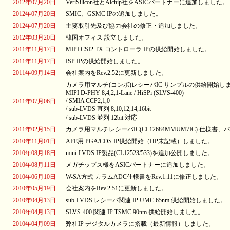
2012年07月20日
VeriSilicon社とAlchip社をASICパートナーに追加しました。
2012年07月20日
SMIC、GSMC IPの追加しました。
2012年07月20日
主要取引先及び協力会社の修正・追加しました。
2012年03月20日
韓国オフィス 設立しました。
2011年11月17日
MIPI CSI2 TX コントローラ IPの供給開始しました。
2011年11月17日
ISP IPの供給開始しました。
2011年09月14日
会社案内をRev.2.52に更新しました。
カメラ用マルチ(コンボ)レシーバIC サンプルの供給開始し
MIPI D-PHY 8,4,2,1-Lane / HiSPi (SLVS-400)
/ SMIA CCP2,1,0
2011年07月06日
/ sub-LVDS 直列 8,10,12,14,16bit
/ sub-LVDS 並列 12bit 対応
2011年02月15日
カメラ用マルチレシーバIC(CL12684MMUM7IC) 仕様
2010年11月01日
AFE用 PGA/CDS IP供給開始（HP未記載）しました。
2010年08月18日
mini-LVDS IP製品(CL12523/533)を追加公開しました。
2010年08月11日
メガチップス様をASICパートナーに追加しました。
2010年06月10日
W-SA方式 カラムADC仕様書をRev.1.11に修正しました。
2010年05月19日
会社案内をRev.2.51に更新しました。
2010年04月13日
sub-LVDS レシーバ関連 IP UMC 65nm 供給開始しました。
2010年04月13日
SLVS-400 関連 IP TSMC 90nm 供給開始しました。
2010年04月09日
弊社IP デジタルカメラに搭載（最新情報）しました。