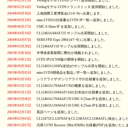
2005年02月21日
Verilogモデル LVDSレシーバ 提供開始しました。
2005年02月14日
Verilogモデル LVDSトランスミッタ 提供開始しました。
2004年09月30日
上海国際工業博覧会(11/4~9)へ出展します。
2004年09月29日
mini-LVDSの仕様書をLVDS IP一覧へ追加しました。
2004年08月27日
UMC 0.18um IP を追加しました。
2004年04月19日
CL12463A/64AF135 サンプル出荷開始しました。
2004年04月07日
SEMI FPD Expo 2004 (4/7~9) に出展しました。
2004年03月29日
CL12464AF110 サンプル出荷開始しました。
2003年10月30日
半導体産業新聞に弊社が掲載されました。
2003年10月23日
LVDS IPのCSM版の開発を開始しました。
2003年09月30日
CL12463A110/85(送信)のサンプル出荷を開始しました。
2003年09月01日
mini-LVDS開発品を製品／IP一覧へ追加しました。
2003年05月19日
シリアライザ/デシリアライザの仕様書を追加しました。
2003年05月15日
CL12463A170/64AF170の概要を追加しました。
2003年05月15日
CL12463A110/64AF110の日本語の仕様書を追加しました。
2003年05月06日
CL12463A170/64AF170 UMC 0.25um IPを追加しました。
2003年04月15日
CL12463A110/64AF110 UMC 0.25um IPを追加しました。
2003年02月13日
英語ページを追加しました。
2003年02月03日
CL12475/CL12476AFをCL12463A/CL12464AFに統合しまし
2003年01月07日
汎用 LVDS Receiver 28bit 85MHz 仕様書(PDF)を追加い