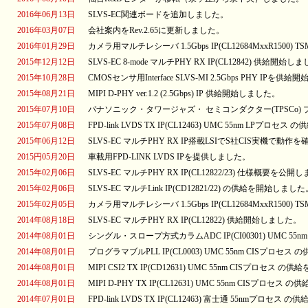
2016年06月13日
SLVS-EC関連ボードを追加しました。
2016年03月07日
会社案内をRev.2.65に更新しました。
2016年01月29日
カメラ用マルチレシーバ 1.5Gbps IP(CL12684MxxR1500) 
2015年12月12日
SLVS-EC 8-mode マルチPHY RX IP(CL12842) 供給開始し
2015年10月28日
CMOSセンサ用Interface SLVS-MI 2.5Gbps PHY IPを
2015年08月21日
MIPI D-PHY ver.1.2 (2.5Gbps) IP 供給開始しました。
2015年07月10日
パナソニック・タワージャズ・ セミコンダクター(TPSCo)
2015年07月08日
FPD-link LVDS TX IP(CL12463) UMC 55nm LPプロ
2015年06月12日
SLVS-EC マルチPHY RX IP搭載LSIでS社CIS実機で動
2015円05月20日
車載用FPD-LINK LVDS IPを提供しました。
2015年02月06日
SLVS-EC マルチPHY RX IP(CL12822/23) 仕様概要を公
2015年02月06日
SLVS-EC マルチLink IP(CD12821/22) の供給を開始しまし
2015年02月05日
カメラ用マルチレシーバ 1.5Gbps IP(CL12684MxxR1500)
2014年08月18日
SLVS-EC マルチPHY RX IP(CL12822) 供給開始しました。
2014年08月01日
シングル・スロープ方式カラムADC IP(CI00301) UMC 5
2014年08月01日
プログラマブルPLL IP(CL0003) UMC 55nm CISプロセ
2014年08月01日
MIPI CSI2 TX IP(CD12631) UMC 55nm CISプロセス
2014年08月01日
MIPI D-PHY TX IP(CL12631) UMC 55nm CISプロセ
2014年07月01日
FPD-link LVDS TX IP(CL12463) 富士通 55nmプロセ