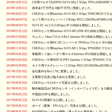
2019年10月31日
CIS用マルチTX(DPHY/SLVS-MI) 2.5Gbps TPSCo65
2019年10月01日
資本金1千万円を1億6千万円に増資しました。
2019年08月22日
CMOSセンサ用Interface SLVS-MI 2.5Gbps TSMC90
2019年08月07日
カメラ用マルチレシーバ 5.0Gbps IP(CL12842MxxR500
2019年08月07日
SLVS-EC ver.2.0 (5.0Gbps) IP の供給を開始しました。
2019年05月12日
CMOSセンサ用Interface SLVS-MI LINK IPの供給を開始
2019年05月08日
サムスン 14nmプロセス向け Interface IPの供給を開始しま
2019年03月09日
CMOSセンサ用DC-DCコンバータ TPS65xxプロセス IP
2018年11月28日
CMOSセンサ用Interface SLVS-MI 2.5Gbps TPS65B
2018年04月26日
車載用ミリ波レーダー用マルチInterface IPの供給を開始し
2018年04月20日
CMOSセンサ用MIPI D-PHY Interface 1.5Gbps TPS6
2018年03月09日
カメラ用マルチレシーバ 2.5Gbps IP(CL/D12842MxxR25
2017年10月16日
会社案内をRev.2.70に更新しました。
2017年10月13日
主要取引先及び協力会社を更新しました
2017年09月26日
CMOSセンサのボード写真を公開しました。
2017年09月22日
動作確認済みCMOSセンサ（インターフェイスIC）を大幅
2017年09月22日
中国語のHPを開設しました。
2017年09月22日
SLVS-EC関連ICを公開しました。
2017年09月21日
ボード（変換・FPGAなど）写真を公開しました。
2016年08月10日
仙台R&Dセンターが移転（泉ヶ丘から泉中央）しました。