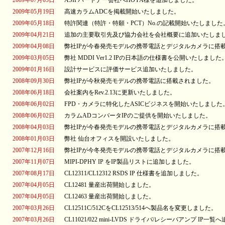
2009年07月05日
ASIPパートナー会社へHOYA様を追加しました。
2009年05月19日
高速カラムADCを掲載開始いたしました。
2009年05月18日
特許関連（特許・特願・PCT）No.の記載開始いたしました
2009年04月21日
追加の主要取引先及び協力会社を会社概要に追加いたしま
2009年04月08日
弊社IPが今春発売モデルの携帯電話とデジタルカメラに搭
2009年03月05日
弊社 MDDI Ver1.2 IPの日本語の仕様書を公開いたしました
2009年01月16日
設計サービスに評価サービス追加いたしました。
2008年09月30日
弊社IPが今秋発売モデルの携帯電話に搭載されました。
2008年06月18日
会社案内をRev.2.13に更新いたしました。
2008年06月02日
FPD・カメラに特化したASICビジネスを開始いたしました
2008年06月02日
カラムADコンバータIPのご提供を開始いたしました。
2008年04月03日
弊社IPが今春発売モデルの携帯電話とデジタルカメラに搭
2008年01月03日
弊社 仙台オフィスを開設いたしました。
2007年12月16日
弊社IPが今冬発売モデルの携帯電話とデジタルカメラに搭
2007年11月07日
MIPI-DPHY IP をIP製品リストに追加しました。
2007年08月17日
CL12311/CL12312 RSDS IP 仕様書を追加しました。
2007年04月05日
CL12481 量産出荷開始しました。
2007年04月05日
CL12463 量産出荷開始しました。
2007年03月26日
CL12511C/512CをCL12513/514へ製品名を変更しました。
2007年03月26日
CL11021/022 mini-LVDS ドライバ/レシーバアンプ IP