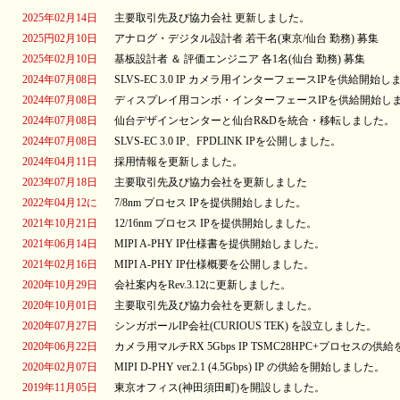
2025年02月14日
主要取引先及び協力会社 更新しました。
2025円02月10日
アナログ・デジタル設計者 若干名(東京/仙台 勤務) 募集
2025年02月10日
基板設計者 ＆ 評価エンジニア 各1名(仙台 勤務) 募集
2024年07月08日
SLVS-EC 3.0 IP カメラ用インターフェースIPを供給開始
2024年07月08日
ディスプレイ用コンボ・インターフェースIPを供給開始し
2024年07月08日
仙台デザインセンターと仙台R&Dを統合・移転しました。
2024年07月08日
SLVS-EC 3.0 IP、FPDLINK IPを公開しました。
2024年04月11日
採用情報を更新しました。
2023年07月18日
主要取引先及び協力会社を更新しました
2022年04月12に
7/8nm プロセス IPを提供開始しました。
2021年10月21日
12/16nm プロセス IPを提供開始しました。
2021年06月14日
MIPI A-PHY IP仕様書を提供開始しました。
2021年02月16日
MIPI A-PHY IP仕様概要を公開しました。
2020年10月29日
会社案内をRev.3.12に更新しました。
2020年10月01日
主要取引先及び協力会社を更新しました。
2020年07月27日
シンガポールIP会社(CURIOUS TEK) を設立しました。
2020年06月22日
カメラ用マルチRX 5Gbps IP TSMC28HPC+プロセスの
2020年02月07日
MIPI D-PHY ver.2.1 (4.5Gbps) IP の供給を開始しました。
2019年11月05日
東京オフィス(神田須田町)を開設しました。