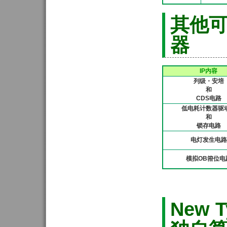
其他可
器
IP内容
列级・安培
和
CDS电路
低电耗计数器驱
和
锁存电路
电灯发生电路
模拟OB箝位电
New 