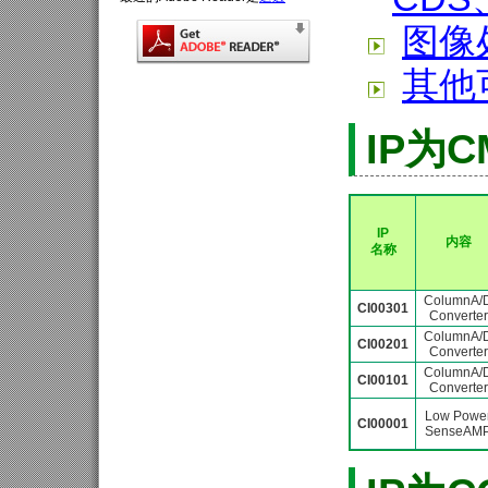
图像处
其他
IP为
IP
内容
名称
ColumnA/
CI00301
Converter
ColumnA/
CI00201
Converter
ColumnA/
CI00101
Converter
Low Powe
CI00001
SenseAM