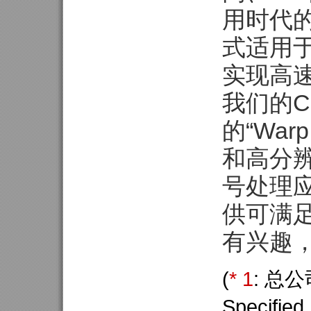
用时代的瓶颈
式适用
实现高
我们的Col
的“War
和高分
号处理
供可满足
有兴趣
(
* 1
: 总公
Specified 