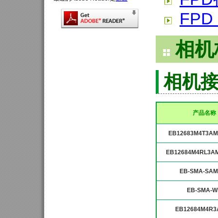
FPD
相机
相机
产品名称
EB12683M4T3AM
EB12684M4RL3A
EB-SMA-SAM
EB-SMA-W
EB12684M4R3